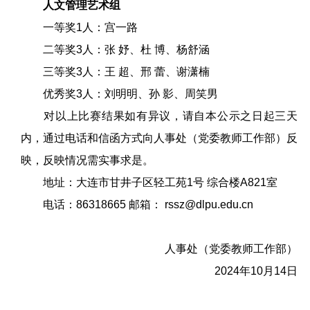
人文管理艺术组
一等奖1人：宫一路
二等奖3人：张 妤、杜 博、杨舒涵
三等奖3人：王 超、邢 蕾、谢潇楠
优秀奖3人：刘明明、孙 影、周笑男
对以上比赛结果如有异议，请自本公示之日起三天
内，通过电话和信函方式向人事处（党委教师工作部）反
映，反映情况需实事求是。
地址：大连市甘井子区轻工苑1号 综合楼A821室
电话：86318665 邮箱：
rssz@dlpu.edu.cn
人事处（党委教师工作部）
2024年10月14日