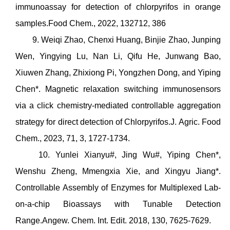
immunoassay for detection of chlorpyrifos in orange
samples.Food Chem., 2022, 132712, 386
9. Weiqi Zhao, Chenxi Huang, Binjie Zhao, Junping
Wen, Yingying Lu, Nan Li, Qifu He, Junwang Bao,
Xiuwen Zhang, Zhixiong Pi, Yongzhen Dong, and Yiping
Chen*. Magnetic relaxation switching immunosensors
via a click chemistry-mediated controllable aggregation
strategy for direct detection of Chlorpyrifos.J. Agric. Food
Chem., 2023, 71, 3, 1727-1734.
10. Yunlei Xianyu#, Jing Wu#, Yiping Chen*,
Wenshu Zheng, Mmengxia Xie, and Xingyu Jiang*.
Controllable Assembly of Enzymes for Multiplexed Lab-
on-a-chip Bioassays with Tunable Detection
Range.Angew. Chem. Int. Edit. 2018, 130, 7625-7629.