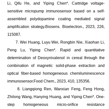
Li, Qifu He, and Yiping Chen*. Cartridge voltage-
sensitive micropump immunosensor based on a self-
assembled polydopamine coating mediated signal
amplification strategy.Biosens. Bioelectron., 2023, 226,
115087.
7. Wei Huang, Luyu Wei, Rongbin Nie, Xiaohan Li,
Peng Lu, Yiping Chen*. Rapid and quantitative
determination of Deoxynivalenol in cereal through the
combination of magnetic solid-phase extraction and
optical fiber-based homogeneous chemiluminescence
immunosensor.Food Chem., 2023, 410, 135356.
8. Liangqiong Ren, Wanxian Feng, Feng Hong,
Zhilong Wang, Hanying Huang, and Yiping Chen*. One-
step homogeneous micro-orifice resistance