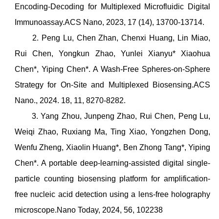
Encoding-Decoding for Multiplexed Microfluidic Digital
Immunoassay.ACS Nano, 2023, 17 (14), 13700-13714.
2. Peng Lu, Chen Zhan, Chenxi Huang, Lin Miao,
Rui Chen, Yongkun Zhao, Yunlei Xianyu* Xiaohua
Chen*, Yiping Chen*. A Wash-Free Spheres-on-Sphere
Strategy for On-Site and Multiplexed Biosensing.ACS
Nano., 2024. 18, 11, 8270-8282.
3. Yang Zhou, Junpeng Zhao, Rui Chen, Peng Lu,
Weiqi Zhao, Ruxiang Ma, Ting Xiao, Yongzhen Dong,
Wenfu Zheng, Xiaolin Huang*, Ben Zhong Tang*, Yiping
Chen*. A portable deep-learning-assisted digital single-
particle counting biosensing platform for amplification-
free nucleic acid detection using a lens-free holography
microscope.Nano Today, 2024, 56, 102238