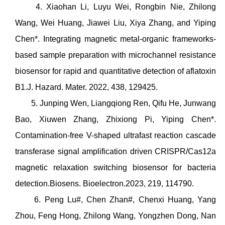
4. Xiaohan Li, Luyu Wei, Rongbin Nie, Zhilong
Wang, Wei Huang, Jiawei Liu, Xiya Zhang, and Yiping
Chen*. Integrating magnetic metal-organic frameworks-
based sample preparation with microchannel resistance
biosensor for rapid and quantitative detection of aflatoxin
B1.J. Hazard. Mater. 2022, 438, 129425.
5. Junping Wen, Liangqiong Ren, Qifu He, Junwang
Bao, Xiuwen Zhang, Zhixiong Pi, Yiping Chen*.
Contamination-free V-shaped ultrafast reaction cascade
transferase signal amplification driven CRISPR/Cas12a
magnetic relaxation switching biosensor for bacteria
detection.Biosens. Bioelectron.2023, 219, 114790.
6. Peng Lu#, Chen Zhan#, Chenxi Huang, Yang
Zhou, Feng Hong, Zhilong Wang, Yongzhen Dong, Nan