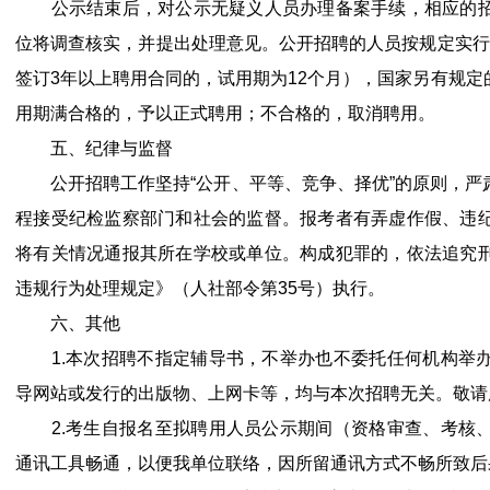
公示结束后，对公示无疑义人员办理备案手续，相应的招
位将调查核实，并提出处理意见。公开招聘的人员按规定实行
签订3年以上聘用合同的，试用期为12个月），国家另有规
用期满合格的，予以正式聘用；不合格的，取消聘用。
五、纪律与监督
公开招聘工作坚持“公开、平等、竞争、择优”的原则，严
程接受纪检监察部门和社会的监督。报考者有弄虚作假、违
将有关情况通报其所在学校或单位。构成犯罪的，依法追究
违规行为处理规定》（人社部令第35号）执行。
六、其他
1.本次招聘不指定辅导书，不举办也不委托任何机构举办
导网站或发行的出版物、上网卡等，均与本次招聘无关。敬请
2.考生自报名至拟聘用人员公示期间（资格审查、考核、
通讯工具畅通，以便我单位联络，因所留通讯方式不畅所致后