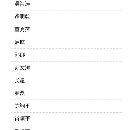
吴海涛
谭明乾
董秀萍
启航
孙娜
苏文涛
吴超
秦磊
陈翊平
肖领平