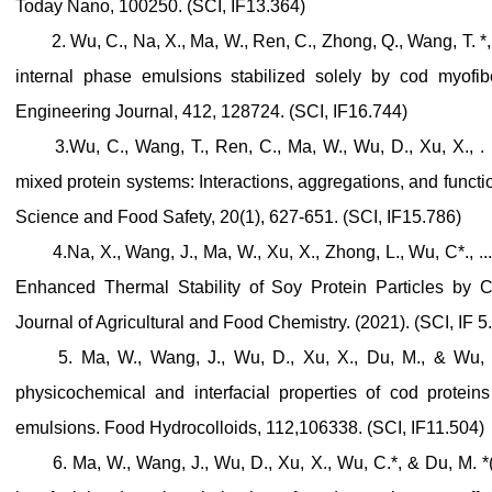
Today Nano, 100250. (SCI, IF13.364)
2. Wu, C., Na, X., Ma, W., Ren, C., Zhong, Q., Wang, T. *, &
internal phase emulsions stabilized solely by cod myofibe
Engineering Journal, 412, 128724. (SCI, IF16.744)
3.Wu, C., Wang, T., Ren, C., Ma, W., Wu, D., Xu, X., . .
mixed protein systems: Interactions, aggregations, and func
Science and Food Safety, 20(1), 627-651. (SCI, IF15.786)
4.Na, X., Wang, J., Ma, W., Xu, X., Zhong, L., Wu, C*., .
Enhanced Thermal Stability of Soy Protein Particles by 
Journal of Agricultural and Food Chemistry. (2021). (SCI, IF 5
5. Ma, W., Wang, J., Wu, D., Xu, X., Du, M., & Wu, C*.
physicochemical and interfacial properties of cod proteins
emulsions. Food Hydrocolloids, 112,106338. (SCI, IF11.504)
6. Ma, W., Wang, J., Wu, D., Xu, X., Wu, C.*, & Du, M. *(