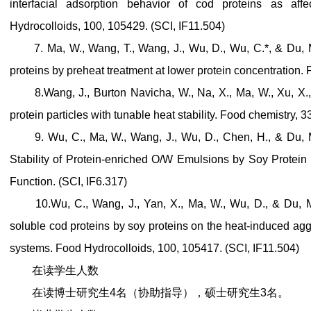
interfacial adsorption behavior of cod proteins as af
Hydrocolloids, 100, 105429. (SCI, IF11.504)
7. Ma, W., Wang, T., Wang, J., Wu, D., Wu, C.*, & Du, M. 
proteins by preheat treatment at lower protein concentration.
8.Wang, J., Burton Navicha, W., Na, X., Ma, W., Xu, X., 
protein particles with tunable heat stability. Food chemistry, 
9. Wu, C., Ma, W., Wang, J., Wu, D., Chen, H., & Du, 
Stability of Protein-enriched O/W Emulsions by Soy Protein 
Function. (SCI, IF6.317)
10.Wu, C., Wang, J., Yan, X., Ma, W., Wu, D., & Du, M. (
soluble cod proteins by soy proteins on the heat-induced agg
systems. Food Hydrocolloids, 100, 105417. (SCI, IF11.504)
在读学生人数
在读博士研究生4名（协助指导），硕士研究生3名。