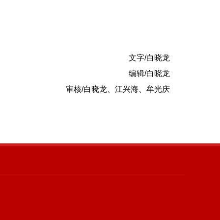
文字/白晓龙
编辑/白晓龙
审核/白晓龙、江兴海、牟光庆